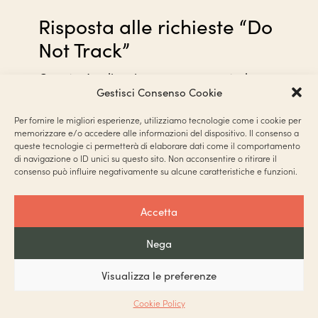
Risposta alle richieste “Do
Not Track”
Questa Applicazione non supporta le
Gestisci Consenso Cookie
richieste “Do Not Track”.
Per scoprire se gli eventuali servizi di
Per fornire le migliori esperienze, utilizziamo tecnologie come i cookie per
memorizzare e/o accedere alle informazioni del dispositivo. Il consenso a
terze parti utilizzati le supportino,
queste tecnologie ci permetterà di elaborare dati come il comportamento
l’Utente è invitato a consultare le
di navigazione o ID unici su questo sito. Non acconsentire o ritirare il
consenso può influire negativamente su alcune caratteristiche e funzioni.
rispettive privacy policy.
Modifiche a questa
Accetta
privacy policy
Nega
Il Titolare del Trattamento si riserva il
Visualizza le preferenze
diritto di apportare modifiche alla
presente privacy policy in qualunque
Cookie Policy