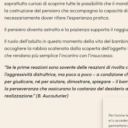
soprattutto curiosi di scoprire tutte le possibilità che il mon
la costruzione del pensiero che accompagna la capacità 
necessariamente dover rifare l’esperienza pratica.
Il pensiero diventa astratto e la pazienza supporta il raggiu
Il ruolo dell’adulto in questo momento della vita del bambi
accogliere la rabbia scatenata dalla scoperta dell’oggetto
che rendano più semplice l’incontro con l’insuccesso.
“Se le prime reazioni sono sovente delle reazioni di rivolta c
l’aggressività distruttrice, ma poco a poco – a condizione c
per giudicare, né per aiutare, dimostrare, spiegare – il ba
la perseveranza che assicurano la costanza del desiderio att
realizzazione.” (B. Aucouturier)
Per fornire 
e/o accedere
permetterà d