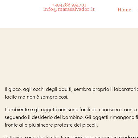
+393286594701
info@marasalvador.it
Home
Il gioco, agli occhi degli adulti, sembra proprio il laborator
facile ma non è sempre così.
L’ambiente e gli oggetti non sono facili da conoscere, non 
seguendo il desiderio del bambino. Gli oggetti rimangono f
fronte alle più sincere proteste dei piccoli.
Tuttavia, sono degli alleati preziosi per spiegare in modo s