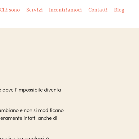
Chi sono
Servizi
Incontriamoci
Contatti
Blog
io dove l’impossibile diventa
cambiano e non si modificano
ieramente intatti anche di
emplice la complessità